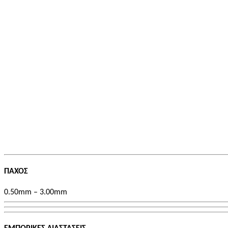
από τη
διάβρωση και
τη φθορά με
διάφορες
τεχνικές όπως
είναι η
επινικέλωση, η
επιχρωμίωση,
η επιχάλκωση,
η
επισμάλτωση
(εμαγιέ), η
ηλεκτροστατική
βαφή κλπ.
ΠΑΧΟΣ
0.50mm – 3.00mm